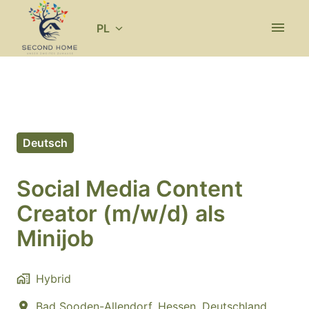
Idź
do
PL
Strona główna
zawartości
Deutsch
Social Media Content
Creator (m/w/d) als
Minijob
Hybrid
Bad Sooden-Allendorf
,
Hessen
,
Deutschland