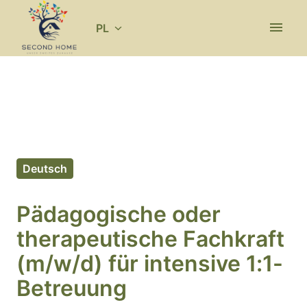
Idź
do
PL
Strona główna
zawartości
Deutsch
Pädagogische oder
therapeutische Fachkraft
(m/w/d) für intensive 1:1-
Betreuung