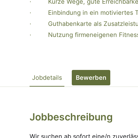
· Kurze Wege, gute Erreichbarkeit
· Einbindung in ein motiviertes 
· Guthabenkarte als Zusatzleist
· Nutzung firmeneigenen Fitness
Jobdetails
Bewerben
Jobbeschreibung
Wir suchen ab sofort eine/n zuverläs