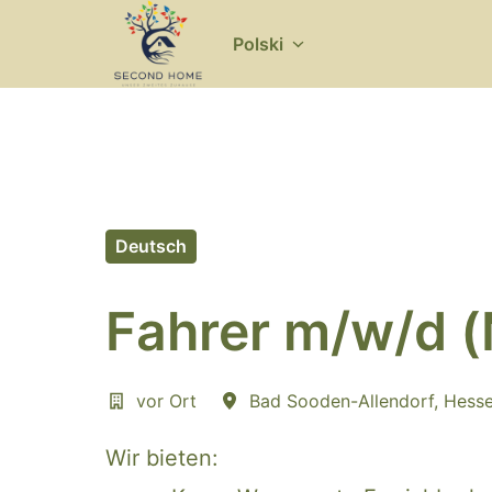
Idź
do
Polski
Strona główna
zawartości
Deutsch
Fahrer m/w/d (
vor Ort
Bad Sooden-Allendorf
,
Hess
Wir bieten: