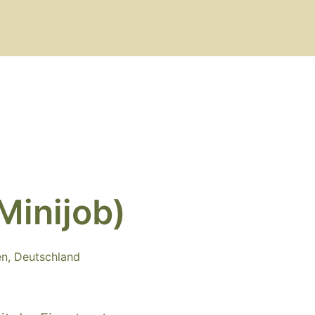
Minijob)
en
,
Deutschland