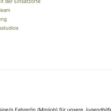
 der Einsatzorte
Team
ung
studios
sige/n Fahrer/in (Minijob) für unsere Jugendhi