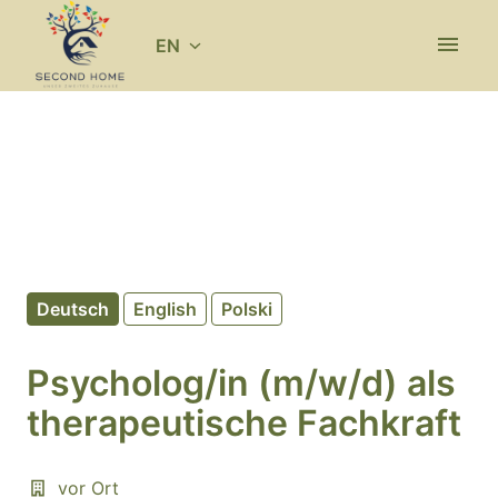
Skip
to
EN
Homepage
content
Deutsch
English
Polski
Psycholog/in (m/w/d) als
therapeutische Fachkraft
vor Ort